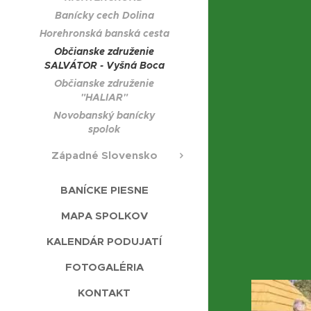
Banícky cech Dolina
Horehronská banská cesta
Občianske združenie
SALVÁTOR - Vyšná Boca
Občianske združenie
"HALIAR"
Novobanský banícky
spolok
Západné Slovensko
BANÍCKE PIESNE
MAPA SPOLKOV
KALENDÁR PODUJATÍ
FOTOGALÉRIA
KONTAKT