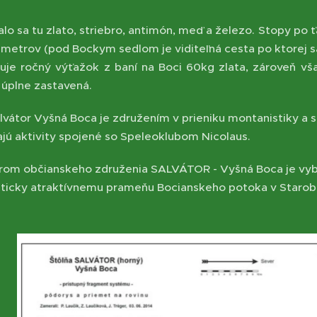
alo sa tu zlato, striebro, antimón, meď a železo. Stopy p
metrov (pod Bockym sedlom je viditeľná cesta po ktorej sa 
uje ročný výťažok z baní na Boci 60kg zlata, zároveň vša
 úplne zastavená.
lvátor Vyšná Boca je združením v prieniku montanistiky a 
ajú aktivity spojené so Speleoklubom Nicolaus.
om občianskeho združenia SALVÁTOR - Vyšná Boca je vyb
isticky atraktívnemu prameňu Bocianskeho potoka v Starobo