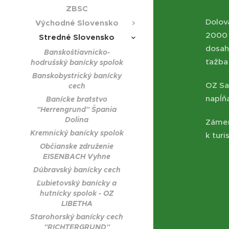
ZBSC
Dolov
Východné Slovensko
2000 
Stredné Slovensko
dosah
Banskoštiavnicko-
ťažba
hodrušský banícky spolok
Banskobystrický banícky
OZ Sa
cech
napĺň
Banícke bratstvo
"Herrengrund" Špania
Dolina
Zámer
Kremnický banícky spolok
k tur
Občianske združenie
EISENBACH Vyhne
Dúbravský banícky cech
Ľubietovský banícky a
hutnícky spolok - OZ
LIBETHA
Starohorský banícky cech
"RICHTERGRUND"