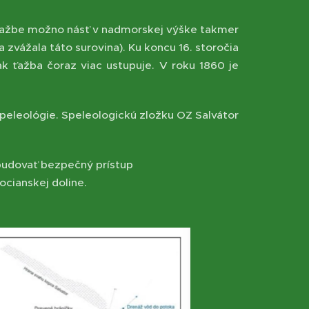
o ťažbe možno násť v nadmorskej výške takmer
zvážala táto surovina). Ku koncu 16. storočia
k ťažba čoraz viac ustupuje. V roku 1860 je
speleológie. Speleologickú zložku OZ Salvátor
udovať bezpečný prístup
cianskej doline.