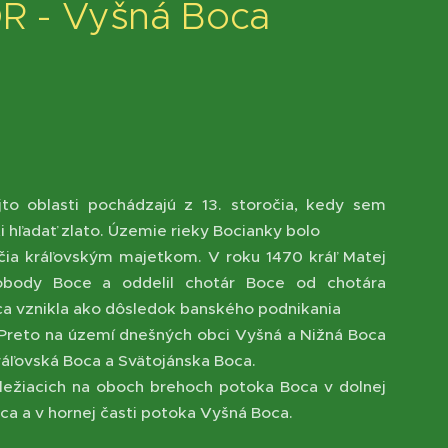
R - Vyšná Boca
jto oblasti pochádzajú z 13. storočia, kedy sem
i hľadať zlato. Územie rieky Bocianky bolo
očia kráľovským majetkom. V roku 1470 kráľ Matej
lobody Boce a oddelil chotár Boce od chotára
ca vznikla ako dôsledok banského podnikania
. Preto na území dnešných obci Vyšná a Nižná Boca
Kráľovská Boca a Svätojánska Boca.
 ležiacich na oboch brehoch potoka Boca v dolnej
oca a v hornej časti potoka Vyšná Boca.