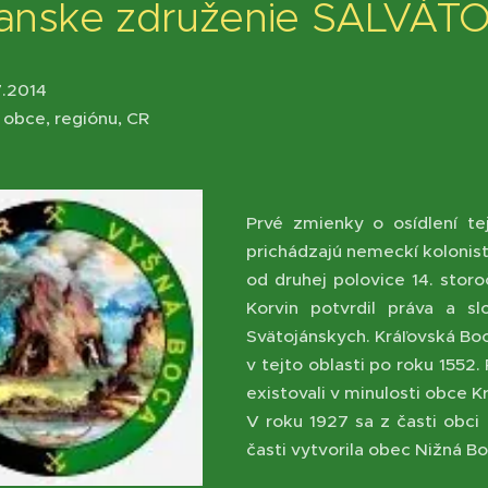
anske združenie SALVÁTO
7.2014
j obce, regiónu, CR
Prvé zmienky o osídlení te
prichádzajú nemeckí kolonist
od druhej polovice 14. stor
Korvin potvrdil práva a s
Svätojánskych. Kráľovská Bo
v tejto oblasti po roku 1552
existovali v minulosti obce 
V roku 1927 sa z časti obci
časti vytvorila obec Nižná B