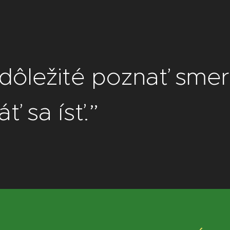
dôležité poznať smer, 
ť sa ísť.”