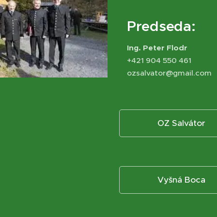
Predseda:
Ing. Peter Flodr
+421 904 550 461
ozsalvator@gmail.com
OZ Salvátor
Vyšná Boca